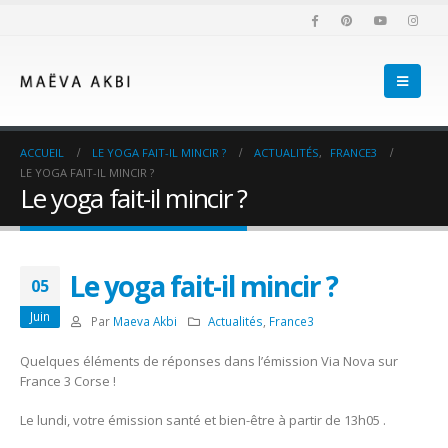
ACCUEIL
LE YOGA FAIT-IL MINCIR ?
ACTUALITÉS
,
FRANCE3
LE YOGA FAIT-IL MINCIR ?
Le yoga fait-il mincir ?
Le yoga fait-il mincir ?
05
Juin
Par
Maeva Akbi
Actualités
,
France3
Quelques éléments de réponses dans l’émission Via Nova sur
France 3 Corse !
Le lundi, votre émission santé et bien-être à partir de 13h05 .